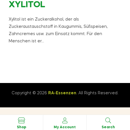
XYLITOL
Xylitol ist ein Zuckeralkohol, der als
Zuckeraustauschstoff in Kaugummis, Süßspeisen,
Zahncremes usw. zum Einsatz kommt. Für den
Menschen ist er…
Copyright © 2026
RA-Essenzen
. All Rights Reserved.
Shop
My Account
Search
Consent-Management-Plattform von Real Cookie Banner