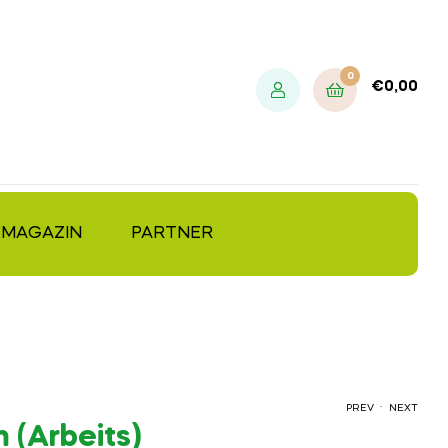
0
€
0,00
MAGAZIN
PARTNER
.
PREV
NEXT
 (Arbeits)