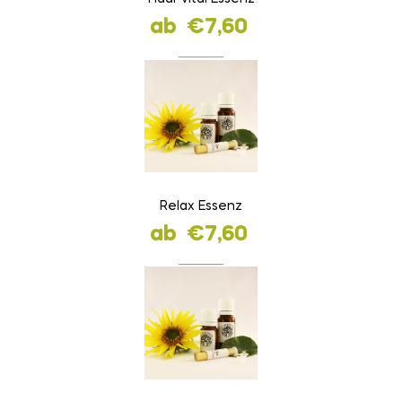
ab
€
7,60
Relax Essenz
ab
€
7,60