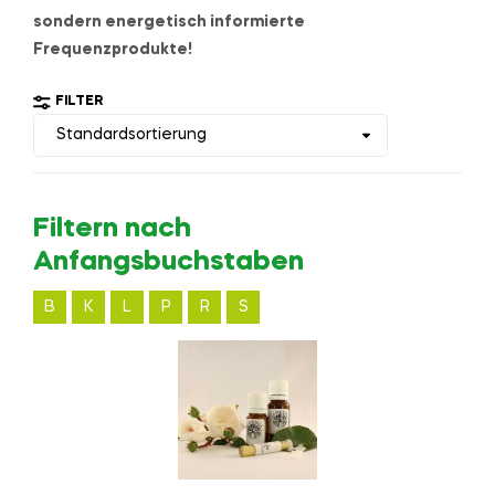
sondern energetisch informierte
Frequenzprodukte!
FILTER
Filtern nach
Anfangsbuchstaben
B
K
L
P
R
S